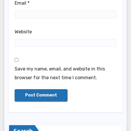
Email
*
Website
Save my name, email, and website in this
browser for the next time I comment.