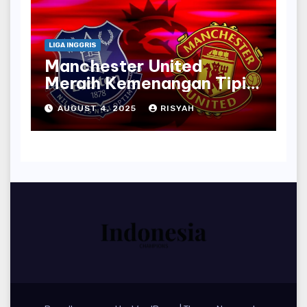
LIGA INGGRIS
Manchester United
Meraih Kemenangan Tipis
atas Everton dengan
AUGUST 4, 2025
RISYAH
Penalti Bruno Fernandes