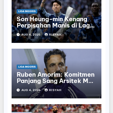
LIGA INGGRIS
Son Heung-min Kenang
Perpisahan Manis di Laga
Terakhir Bersama
AUG 4, 2025
RISYAH
Tottenham
LIGA INGGRIS
Ruben Amorim: Komitmen
Panjang Sang Arsitek Man
United
AUG 4, 2025
RISYAH