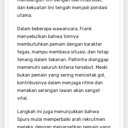
dan kekuatan lini tengah menjadi pondasi
utama.
Dalam beberapa wawancara, Frank
menyebutkan bahwa timnya
membutuhkan pemain dengan karakter
tegas, mampu membaca situasi, dan tetap
tenang dalam tekanan. Palhinha dianggap
memenuhi seluruh kriteria tersebut. Meski
bukan pemain yang sering mencetak gol,
kontribusinya dalam menjaga ritme dan
menekan serangan lawan akan sangat
vital.
Langkah ini juga menunjukkan bahwa
Spurs mulai memperbaiki arah rekrutmen
mereka, dengan menargetkan pemain yang