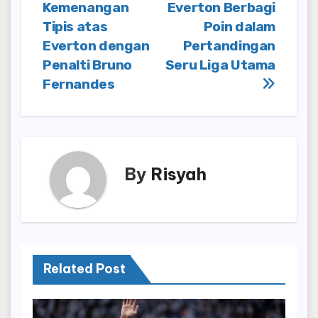
navigation
Kemenangan
Everton Berbagi
Tipis atas
Poin dalam
Everton dengan
Pertandingan
Penalti Bruno
Seru Liga Utama
Fernandes
By
Risyah
Related Post