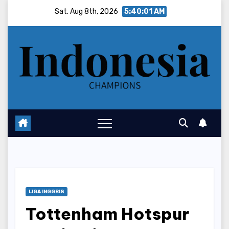
Skip
Sat. Aug 8th, 2026
5:40:02 AM
to
content
LIGA INGGRIS
Tottenham Hotspur