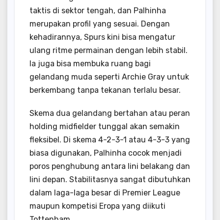
taktis di sektor tengah, dan Palhinha
merupakan profil yang sesuai. Dengan
kehadirannya, Spurs kini bisa mengatur
ulang ritme permainan dengan lebih stabil.
Ia juga bisa membuka ruang bagi
gelandang muda seperti Archie Gray untuk
berkembang tanpa tekanan terlalu besar.
Skema dua gelandang bertahan atau peran
holding midfielder tunggal akan semakin
fleksibel. Di skema 4-2-3-1 atau 4-3-3 yang
biasa digunakan, Palhinha cocok menjadi
poros penghubung antara lini belakang dan
lini depan. Stabilitasnya sangat dibutuhkan
dalam laga-laga besar di Premier League
maupun kompetisi Eropa yang diikuti
Tottenham.