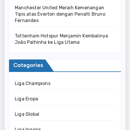
Manchester United Meraih Kemenangan
Tipis atas Everton dengan Penalti Bruno
Fernandes
Tottenham Hotspur Menjamin Kembalinya
João Palhinha ke Liga Utama
Categories
Liga Champions
Liga Eropa
Liga Global
Liga Inggris