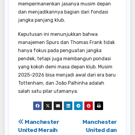
mempermanenkan jasanya musim depan
dan menjadikannya bagian dari fondasi
jangka panjang klub.
Keputusan ini menunjukkan bahwa
manajemen Spurs dan Thomas Frank tidak
hanya fokus pada penguatan jangka
pendek, tetapi juga membangun pondasi
yang kokoh demi masa depan klub. Musim
2025–2026 bisa menjadi awal dari era baru
Tottenham, dan João Palhinha adalah
salah satu pilar utamanya.
Post
Manchester
Manchester
United Meraih
United dan