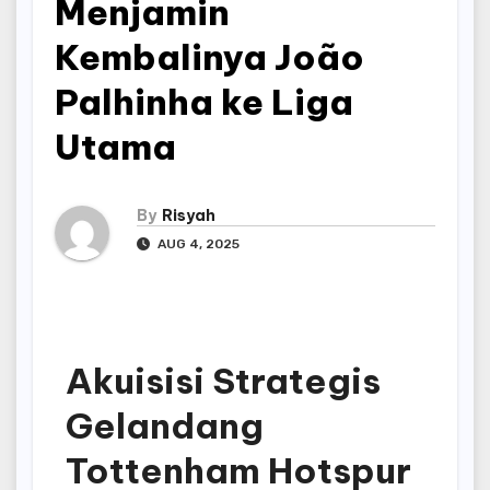
Menjamin
Kembalinya João
Palhinha ke Liga
Utama
By
Risyah
AUG 4, 2025
Akuisisi Strategis
Gelandang
Tottenham Hotspur