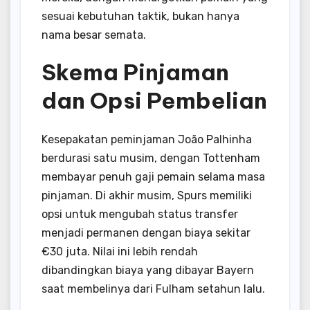
sesuai kebutuhan taktik, bukan hanya
nama besar semata.
Skema Pinjaman
dan Opsi Pembelian
Kesepakatan peminjaman João Palhinha
berdurasi satu musim, dengan Tottenham
membayar penuh gaji pemain selama masa
pinjaman. Di akhir musim, Spurs memiliki
opsi untuk mengubah status transfer
menjadi permanen dengan biaya sekitar
€30 juta. Nilai ini lebih rendah
dibandingkan biaya yang dibayar Bayern
saat membelinya dari Fulham setahun lalu.