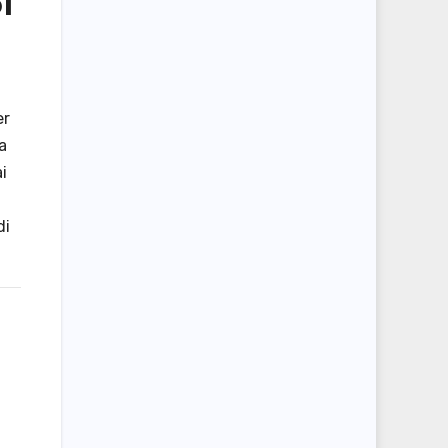
l
er
a
i
di