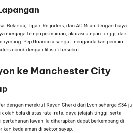
 Lapangan
 Belanda, Tijjani Reijnders, dari AC Milan dengan biaya
nya menjaga tempo permainan, akurasi umpan tinggi, dan
menyerang. Pep Guardiola sangat mengandalkan pemain
ders cocok dengan filosofi tersebut.
Lyon ke Manchester City
ap
sfer dengan merekrut Rayan Cherki dari Lyon seharga £34 ju
k olah bola di atas rata-rata, daya jelajah tinggi, serta
ni pertahanan lawan. Ia diharapkan dapat berkembang di
ikan kedalaman di sektor sayap.