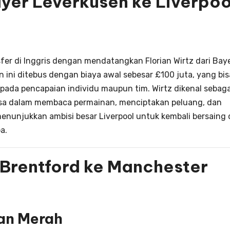
Bayer Leverkusen ke Liverpoo
fer di Inggris dengan mendatangkan Florian Wirtz dari Bay
 ini ditebus dengan biaya awal sebesar £100 juta, yang bis
pada pencapaian individu maupun tim. Wirtz dikenal sebaga
asa dalam membaca permainan, menciptakan peluang, dan
 menunjukkan ambisi besar Liverpool untuk kembali bersaing 
a.
Brentford ke Manchester
an Merah