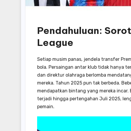
Pendahuluan: Sorot
League
Setiap musim panas, jendela transfer Pre
bola. Persaingan antar klub tidak hanya ter
dan direktur olahraga berlomba mendatan
mereka. Tahun 2025 pun tak berbeda. Beb
mendapatkan bintang yang mereka incar. B
terjadi hingga pertengahan Juli 2025, leng
pemain.