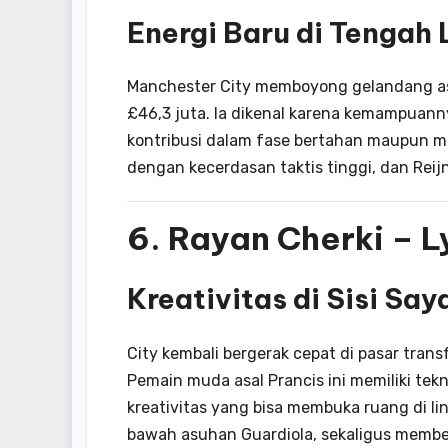
Energi Baru di Tengah
Manchester City memboyong gelandang asal
£46,3 juta. Ia dikenal karena kemampuan
kontribusi dalam fase bertahan maupun 
dengan kecerdasan taktis tinggi, dan Reijn
6. Rayan Cherki – 
Kreativitas di Sisi Say
City kembali bergerak cepat di pasar tran
Pemain muda asal Prancis ini memiliki tekni
kreativitas yang bisa membuka ruang di li
bawah asuhan Guardiola, sekaligus member