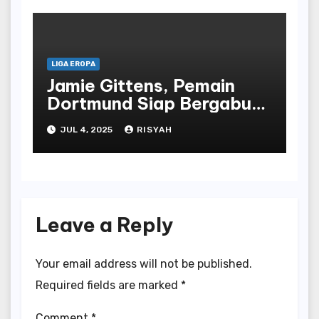
LIGA EROPA
Jamie Gittens, Pemain
Dortmund Siap Bergabung
dengan Chelsea
JUL 4, 2025
RISYAH
Leave a Reply
Your email address will not be published.
Required fields are marked
*
Comment
*