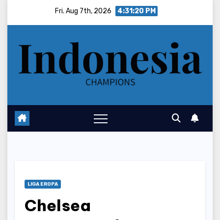
Skip
Fri. Aug 7th, 2026
4:31:20 PM
to
content
LIGA EROPA
Chelsea