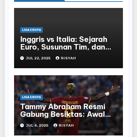
LIGA EROPA
Inggris vs Italia: Sejarah
Euro, Susunan Tim, dan
Pratinjau Pertandingan
JUL 22, 2025
RISYAH
LIGA EROPA
Tammy Abraham Resmi
Gabung Besiktas: Awal
Baru di Tanah Turki
JUL 4, 2025
RISYAH