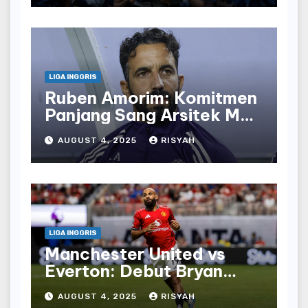
LIGA INGGRIS
Ruben Amorim: Komitmen
Panjang Sang Arsitek Man
United
AUGUST 4, 2025
RISYAH
LIGA INGGRIS
Manchester United vs
Everton: Debut Bryan
Mbeumo untuk Red Devils
AUGUST 4, 2025
RISYAH
Menghadapi Toffees