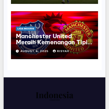
LIGA INGGRIS
Manchester United
Meraih Kemenangan Tipis
atas Everton dengan
AUGUST 4, 2025
RISYAH
Penalti Bruno Fernandes