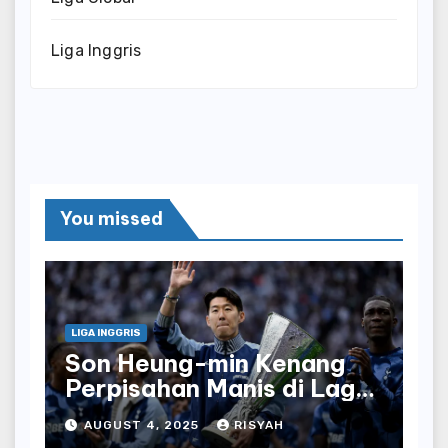
Liga Inggris
You missed
LIGA INGGRIS
Son Heung-min Kenang
Perpisahan Manis di Laga
Terakhir Bersama
AUGUST 4, 2025
RISYAH
Tottenham