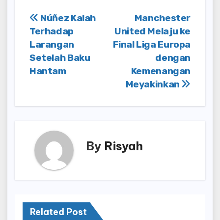
Post
Núñez Kalah
Manchester
Terhadap
United Melaju ke
navigation
Larangan
Final Liga Europa
Setelah Baku
dengan
Hantam
Kemenangan
Meyakinkan
By
Risyah
Related Post