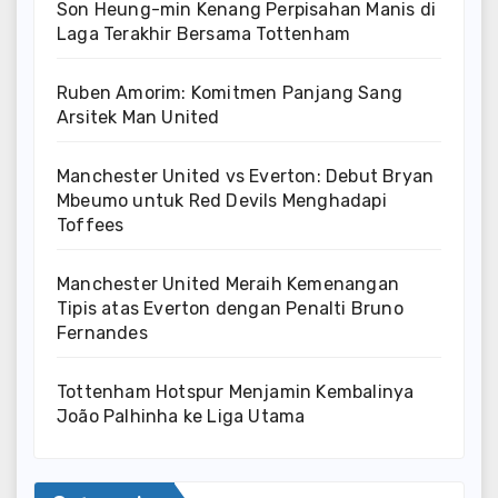
Son Heung-min Kenang Perpisahan Manis di
Laga Terakhir Bersama Tottenham
Ruben Amorim: Komitmen Panjang Sang
Arsitek Man United
Manchester United vs Everton: Debut Bryan
Mbeumo untuk Red Devils Menghadapi
Toffees
Manchester United Meraih Kemenangan
Tipis atas Everton dengan Penalti Bruno
Fernandes
Tottenham Hotspur Menjamin Kembalinya
João Palhinha ke Liga Utama