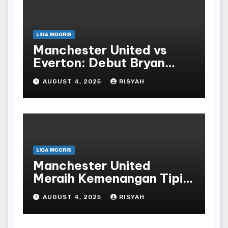
LIGA INGGRIS
Manchester United vs
Everton: Debut Bryan
Mbeumo untuk Red Devils
AUGUST 4, 2025
RISYAH
Menghadapi Toffees
LIGA INGGRIS
Manchester United
Meraih Kemenangan Tipis
atas Everton dengan
AUGUST 4, 2025
RISYAH
Penalti Bruno Fernandes