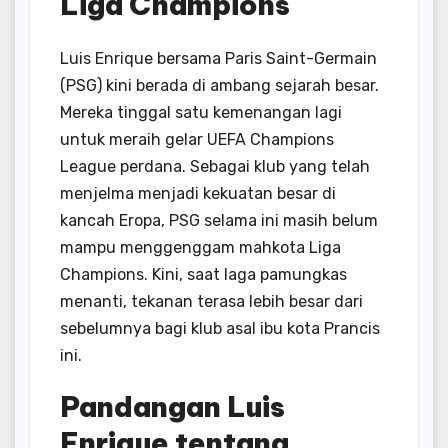
Liga Champions
Luis Enrique bersama Paris Saint-Germain
(PSG) kini berada di ambang sejarah besar.
Mereka tinggal satu kemenangan lagi
untuk meraih gelar UEFA Champions
League perdana. Sebagai klub yang telah
menjelma menjadi kekuatan besar di
kancah Eropa, PSG selama ini masih belum
mampu menggenggam mahkota Liga
Champions. Kini, saat laga pamungkas
menanti, tekanan terasa lebih besar dari
sebelumnya bagi klub asal ibu kota Prancis
ini.
Pandangan Luis
Enrique tentang