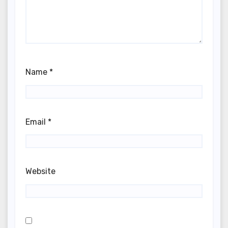
Name
*
Email
*
Website