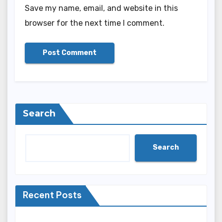
Save my name, email, and website in this
browser for the next time I comment.
Search
Search
Recent Posts