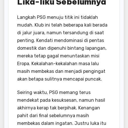
Lika-liku Sebelumnya
Langkah PSG menuju titik ini tidaklah
mudah. Klub ini telah beberapa kali berada
di jalur juara, namun tersandung di saat
penting. Kendati mendominasi di pentas
domestik dan dipenuhi bintang lapangan,
mereka tetap gagal menuntaskan misi
Eropa. Kekalahan-kekalahan masa lalu
masih membekas dan menjadi pengingat
akan betapa sulitnya mencapai puncak.
Seiring waktu, PSG memang terus
mendekat pada kesuksesan, namun hasil
akhirnya kerap tak berpihak. Kenangan
pahit dari final sebelumnya masih
membekas dalam ingatan. Justru luka itu