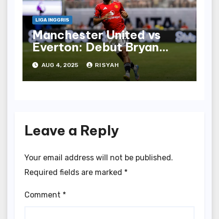
LIGA INGGRIS
Manchester United vs
Everton: Debut Bryan
Mbeumo untuk Red Devils
AUG 4, 2025
RISYAH
Menghadapi Toffees
Leave a Reply
Your email address will not be published.
Required fields are marked
*
Comment
*