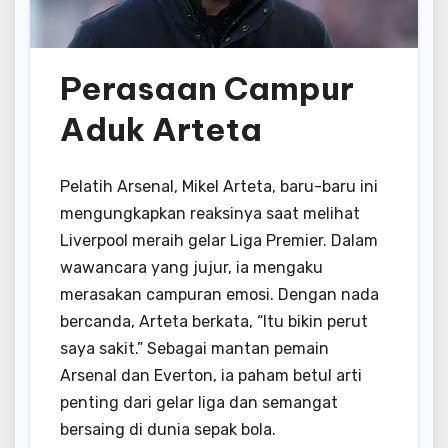
Perasaan Campur
Aduk Arteta
Pelatih Arsenal, Mikel Arteta, baru-baru ini
mengungkapkan reaksinya saat melihat
Liverpool meraih gelar Liga Premier. Dalam
wawancara yang jujur, ia mengaku
merasakan campuran emosi. Dengan nada
bercanda, Arteta berkata, “Itu bikin perut
saya sakit.” Sebagai mantan pemain
Arsenal dan Everton, ia paham betul arti
penting dari gelar liga dan semangat
bersaing di dunia sepak bola.