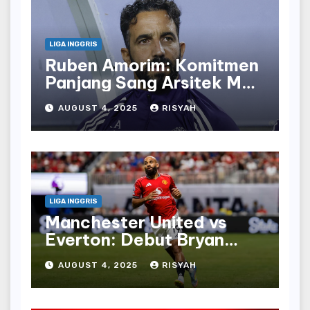
LIGA INGGRIS
Ruben Amorim: Komitmen
Panjang Sang Arsitek Man
United
AUGUST 4, 2025
RISYAH
LIGA INGGRIS
Manchester United vs
Everton: Debut Bryan
Mbeumo untuk Red Devils
AUGUST 4, 2025
RISYAH
Menghadapi Toffees