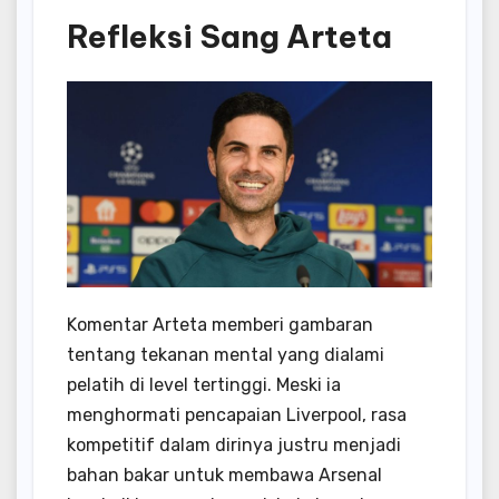
Refleksi Sang Arteta
Komentar Arteta memberi gambaran
tentang tekanan mental yang dialami
pelatih di level tertinggi. Meski ia
menghormati pencapaian Liverpool, rasa
kompetitif dalam dirinya justru menjadi
bahan bakar untuk membawa Arsenal