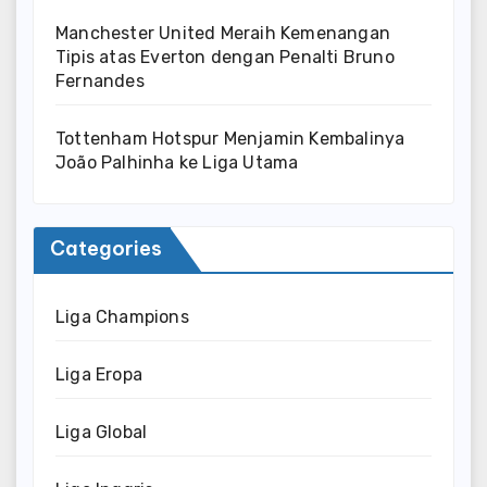
Manchester United Meraih Kemenangan
Tipis atas Everton dengan Penalti Bruno
Fernandes
Tottenham Hotspur Menjamin Kembalinya
João Palhinha ke Liga Utama
Categories
Liga Champions
Liga Eropa
Liga Global