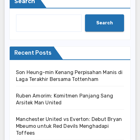
Search
Search
Recent Posts
Son Heung-min Kenang Perpisahan Manis di
Laga Terakhir Bersama Tottenham
Ruben Amorim: Komitmen Panjang Sang
Arsitek Man United
Manchester United vs Everton: Debut Bryan
Mbeumo untuk Red Devils Menghadapi
Toffees