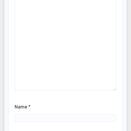
Name
*