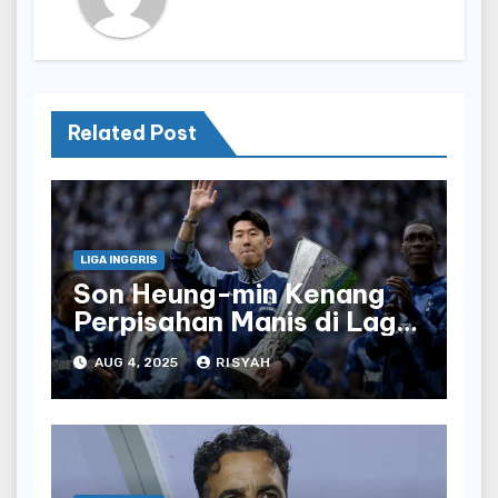
Related Post
LIGA INGGRIS
Son Heung-min Kenang
Perpisahan Manis di Laga
Terakhir Bersama
AUG 4, 2025
RISYAH
Tottenham