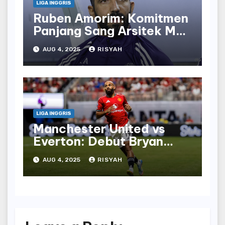
LIGA INGGRIS
Ruben Amorim: Komitmen
Panjang Sang Arsitek Man
United
AUG 4, 2025
RISYAH
LIGA INGGRIS
Manchester United vs
Everton: Debut Bryan
Mbeumo untuk Red Devils
AUG 4, 2025
RISYAH
Menghadapi Toffees