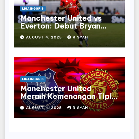
LIGA INGGRIS
Manchester United vs
Everton: Debut Bryan
Mbeumo untuk Red Devils
AUGUST 4, 2025
RISYAH
Menghadapi Toffees
LIGA INGGRIS
Manchester United
Meraih Kemenangan Tipis
atas Everton dengan
AUGUST 4, 2025
RISYAH
Penalti Bruno Fernandes