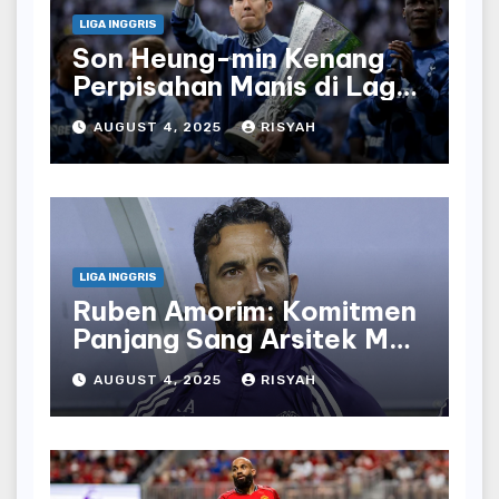
LIGA INGGRIS
Son Heung-min Kenang
Perpisahan Manis di Laga
Terakhir Bersama
AUGUST 4, 2025
RISYAH
Tottenham
LIGA INGGRIS
Ruben Amorim: Komitmen
Panjang Sang Arsitek Man
United
AUGUST 4, 2025
RISYAH