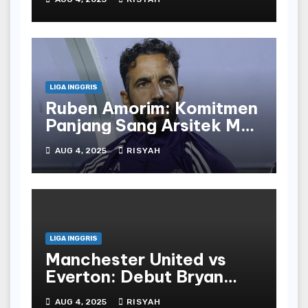
Tottenham
LIGA INGGRIS
Ruben Amorim: Komitmen
Panjang Sang Arsitek Man
United
AUG 4, 2025
RISYAH
LIGA INGGRIS
Manchester United vs
Everton: Debut Bryan
Mbeumo untuk Red Devils
AUG 4, 2025
RISYAH