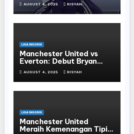
United
AUGUST 4, 2025
RISYAH
LIGA INGGRIS
Manchester United vs
Everton: Debut Bryan
Mbeumo untuk Red Devils
AUGUST 4, 2025
RISYAH
Menghadapi Toffees
LIGA INGGRIS
Manchester United
Meraih Kemenangan Tipis