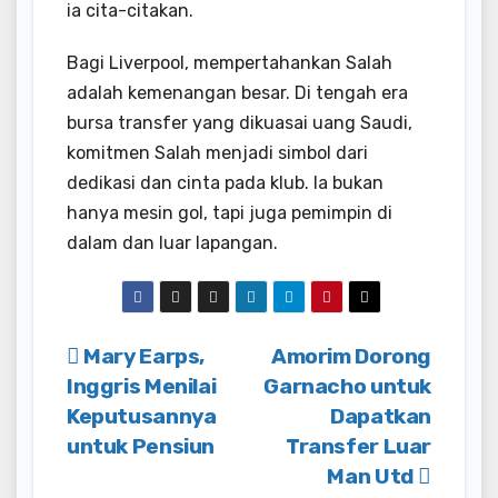
ia cita-citakan.
Bagi Liverpool, mempertahankan Salah
adalah kemenangan besar. Di tengah era
bursa transfer yang dikuasai uang Saudi,
komitmen Salah menjadi simbol dari
dedikasi dan cinta pada klub. Ia bukan
hanya mesin gol, tapi juga pemimpin di
dalam dan luar lapangan.
Post
Mary Earps,
Amorim Dorong
Inggris Menilai
Garnacho untuk
navigation
Keputusannya
Dapatkan
untuk Pensiun
Transfer Luar
Man Utd