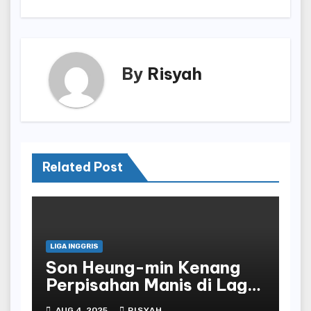
By
Risyah
Related Post
LIGA INGGRIS
Son Heung-min Kenang
Perpisahan Manis di Laga
Terakhir Bersama
AUG 4, 2025
RISYAH