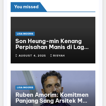
You missed
LIGA INGGRIS
Son Heung-min Kenang
Perpisahan Manis di Laga
Terakhir Bersama
AUGUST 4, 2025
RISYAH
Tottenham
LIGA INGGRIS
Ruben Amorim: Komitmen
Panjang Sang Arsitek Man