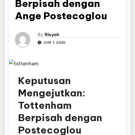
Berpisah dengan
Ange Postecoglou
By
Risyah
JUN 7, 2025
Keputusan
Mengejutkan:
Tottenham
Berpisah dengan
Postecoglou