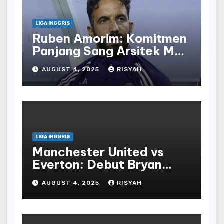
LIGA INGGRIS
Ruben Amorim: Komitmen
Panjang Sang Arsitek Man
United
AUGUST 4, 2025
RISYAH
LIGA INGGRIS
Manchester United vs
Everton: Debut Bryan
Mbeumo untuk Red Devils
AUGUST 4, 2025
RISYAH
Menghadapi Toffees