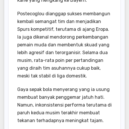
Kane yang hengkang ke Bayern.
Postecoglou dianggap sukses membangun
kembali semangat tim dan menjadikan
Spurs kompetitif, terutama di ajang Eropa.
Ia juga dikenal mendorong perkembangan
pemain muda dan membentuk skuad yang
lebih agresif dan terorganisir. Selama dua
musim, rata-rata poin per pertandingan
yang diraih tim asuhannya cukup baik,
meski tak stabil di liga domestik.
Gaya sepak bola menyerang yang ia usung
membuat banyak penggemar jatuh hati.
Namun, inkonsistensi performa terutama di
paruh kedua musim terakhir membuat
tekanan terhadapnya meningkat tajam.