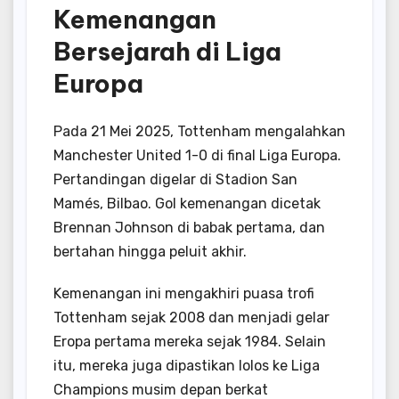
Kemenangan
Bersejarah di Liga
Europa
Pada 21 Mei 2025, Tottenham mengalahkan
Manchester United 1-0 di final Liga Europa.
Pertandingan digelar di Stadion San
Mamés, Bilbao. Gol kemenangan dicetak
Brennan Johnson di babak pertama, dan
bertahan hingga peluit akhir.
Kemenangan ini mengakhiri puasa trofi
Tottenham sejak 2008 dan menjadi gelar
Eropa pertama mereka sejak 1984. Selain
itu, mereka juga dipastikan lolos ke Liga
Champions musim depan berkat