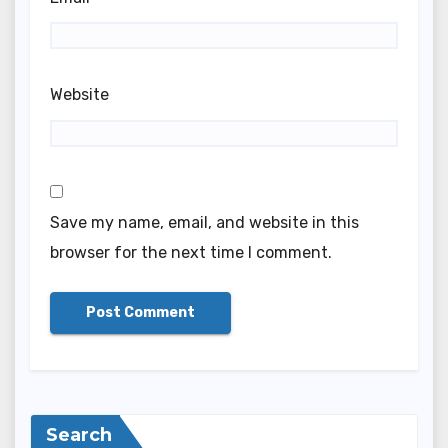
Website
Save my name, email, and website in this
browser for the next time I comment.
Search