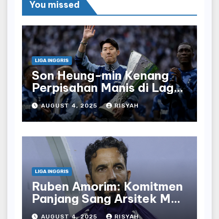
You missed
LIGA INGGRIS
Son Heung-min Kenang
Perpisahan Manis di Laga
Terakhir Bersama
AUGUST 4, 2025
RISYAH
Tottenham
LIGA INGGRIS
Ruben Amorim: Komitmen
Panjang Sang Arsitek Man
United
AUGUST 4, 2025
RISYAH