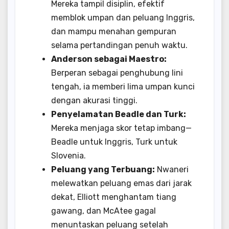
Mereka tampil disiplin, efektif
memblok umpan dan peluang Inggris,
dan mampu menahan gempuran
selama pertandingan penuh waktu.
Anderson sebagai Maestro:
Berperan sebagai penghubung lini
tengah, ia memberi lima umpan kunci
dengan akurasi tinggi.
Penyelamatan Beadle dan Turk:
Mereka menjaga skor tetap imbang—
Beadle untuk Inggris, Turk untuk
Slovenia.
Peluang yang Terbuang:
Nwaneri
melewatkan peluang emas dari jarak
dekat, Elliott menghantam tiang
gawang, dan McAtee gagal
menuntaskan peluang setelah