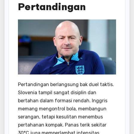
Pertandingan
Pertandingan berlangsung bak duel taktis.
Slovenia tampil sangat disiplin dan
bertahan dalam formasi rendah. Inggris
memang mengontrol bola, membangun
serangan, tetapi kesulitan menembus
pertahanan kompak. Panas terik sekitar
30°C juga memperlambat intensitas