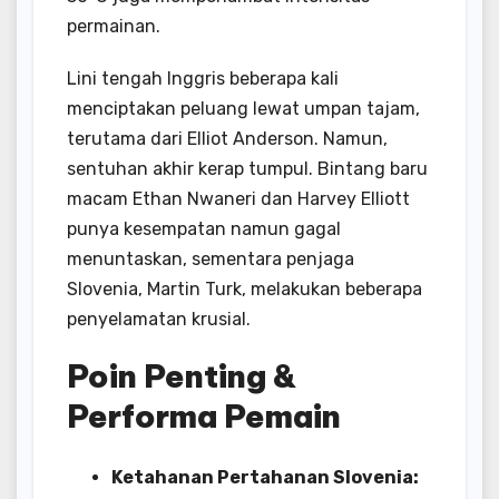
permainan
.
Lini tengah Inggris beberapa kali
menciptakan peluang lewat umpan tajam,
terutama dari Elliot Anderson. Namun,
sentuhan akhir kerap tumpul. Bintang baru
macam Ethan Nwaneri dan Harvey Elliott
punya kesempatan namun gagal
menuntaskan, sementara penjaga
Slovenia, Martin Turk, melakukan beberapa
penyelamatan krusial.
Poin Penting &
Performa Pemain
Ketahanan Pertahanan Slovenia: