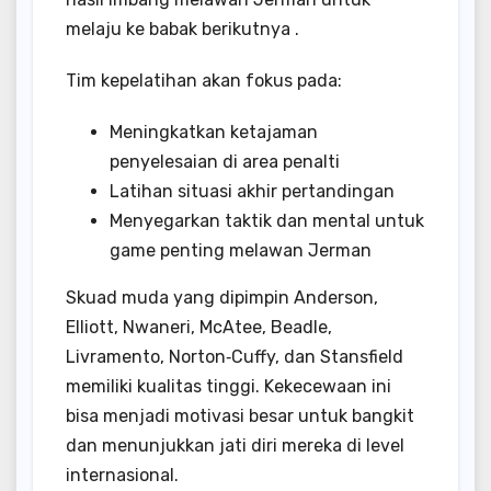
melaju ke babak berikutnya
.
Tim kepelatihan akan fokus pada:
Meningkatkan ketajaman
penyelesaian di area penalti
Latihan situasi akhir pertandingan
Menyegarkan taktik dan mental untuk
game penting melawan Jerman
Skuad muda yang dipimpin Anderson,
Elliott, Nwaneri, McAtee, Beadle,
Livramento, Norton‑Cuffy, dan Stansfield
memiliki kualitas tinggi. Kekecewaan ini
bisa menjadi motivasi besar untuk bangkit
dan menunjukkan jati diri mereka di level
internasional.