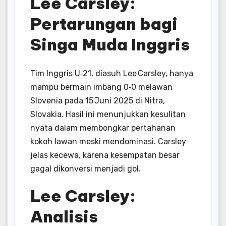
Lee Carsley:
Pertarungan bagi
Singa Muda Inggris
Tim Inggris U‑21, diasuh Lee Carsley, hanya
mampu bermain imbang 0‑0 melawan
Slovenia pada 15 Juni 2025 di Nitra,
Slovakia. Hasil ini menunjukkan kesulitan
nyata dalam membongkar pertahanan
kokoh lawan meski mendominasi. Carsley
jelas kecewa, karena kesempatan besar
gagal dikonversi menjadi gol.
Lee Carsley:
Analisis