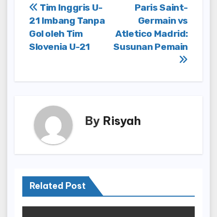
Post
Tim Inggris U-
Paris Saint-
21 Imbang Tanpa
Germain vs
navigation
Gol oleh Tim
Atletico Madrid:
Slovenia U-21
Susunan Pemain
By
Risyah
Related Post