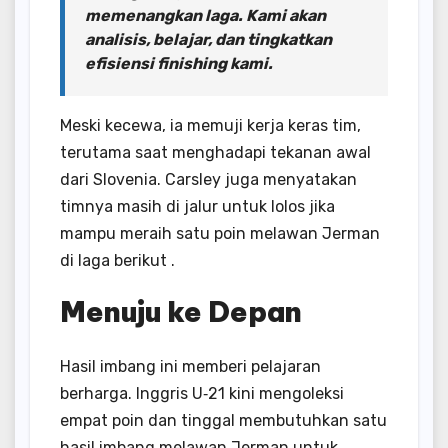
memenangkan laga. Kami akan
analisis, belajar, dan tingkatkan
efisiensi finishing kami.
Meski kecewa, ia memuji kerja keras tim,
terutama saat menghadapi tekanan awal
dari Slovenia. Carsley juga menyatakan
timnya masih di jalur untuk lolos jika
mampu meraih satu poin melawan Jerman
di laga berikut
.
Menuju ke Depan
Hasil imbang ini memberi pelajaran
berharga. Inggris U‑21 kini mengoleksi
empat poin dan tinggal membutuhkan satu
hasil imbang melawan Jerman untuk