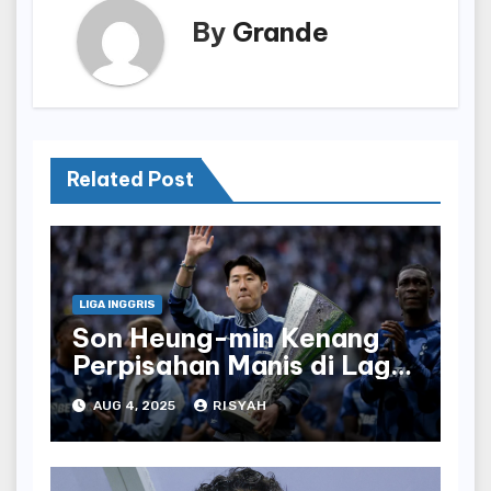
By
Grande
Related Post
LIGA INGGRIS
Son Heung-min Kenang
Perpisahan Manis di Laga
Terakhir Bersama
AUG 4, 2025
RISYAH
Tottenham