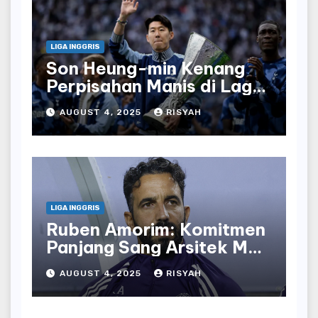
LIGA INGGRIS
Son Heung-min Kenang
Perpisahan Manis di Laga
Terakhir Bersama
AUGUST 4, 2025
RISYAH
Tottenham
LIGA INGGRIS
Ruben Amorim: Komitmen
Panjang Sang Arsitek Man
United
AUGUST 4, 2025
RISYAH