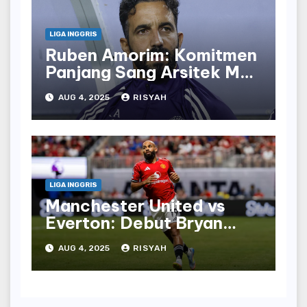
LIGA INGGRIS
Ruben Amorim: Komitmen
Panjang Sang Arsitek Man
United
AUG 4, 2025
RISYAH
LIGA INGGRIS
Manchester United vs
Everton: Debut Bryan
Mbeumo untuk Red Devils
AUG 4, 2025
RISYAH
Menghadapi Toffees