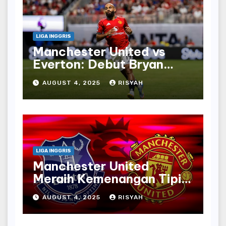
LIGA INGGRIS
Manchester United vs
Everton: Debut Bryan
Mbeumo untuk Red Devils
AUGUST 4, 2025
RISYAH
Menghadapi Toffees
LIGA INGGRIS
Manchester United
Meraih Kemenangan Tipis
atas Everton dengan
AUGUST 4, 2025
RISYAH
Penalti Bruno Fernandes