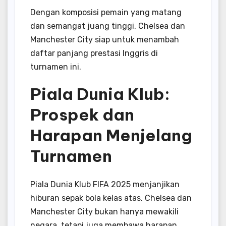
Dengan komposisi pemain yang matang
dan semangat juang tinggi, Chelsea dan
Manchester City siap untuk menambah
daftar panjang prestasi Inggris di
turnamen ini.
Piala Dunia Klub:
Prospek dan
Harapan Menjelang
Turnamen
Piala Dunia Klub FIFA 2025 menjanjikan
hiburan sepak bola kelas atas. Chelsea dan
Manchester City bukan hanya mewakili
negara, tetapi juga membawa harapan