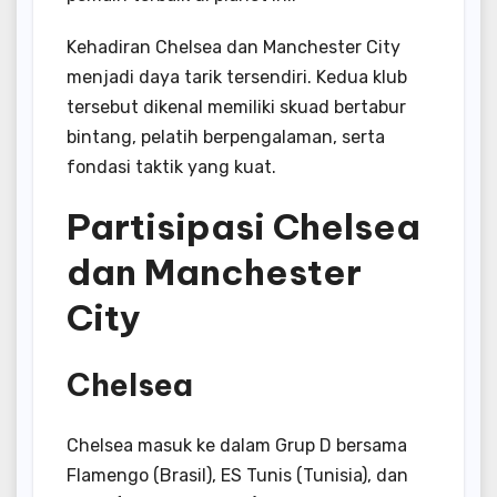
Kehadiran Chelsea dan Manchester City
menjadi daya tarik tersendiri. Kedua klub
tersebut dikenal memiliki skuad bertabur
bintang, pelatih berpengalaman, serta
fondasi taktik yang kuat.
Partisipasi Chelsea
dan Manchester
City
Chelsea
Chelsea masuk ke dalam Grup D bersama
Flamengo (Brasil), ES Tunis (Tunisia), dan