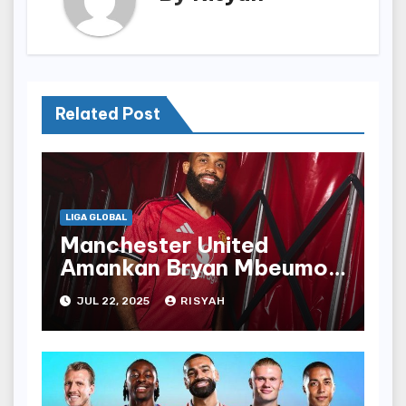
Related Post
LIGA GLOBAL
Manchester United
Amankan Bryan Mbeumo
Pembelian £71 Juta
JUL 22, 2025
RISYAH