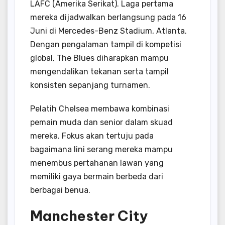
LAFC (Amerika Serikat). Laga pertama
mereka dijadwalkan berlangsung pada 16
Juni di Mercedes-Benz Stadium, Atlanta.
Dengan pengalaman tampil di kompetisi
global, The Blues diharapkan mampu
mengendalikan tekanan serta tampil
konsisten sepanjang turnamen.
Pelatih Chelsea membawa kombinasi
pemain muda dan senior dalam skuad
mereka. Fokus akan tertuju pada
bagaimana lini serang mereka mampu
menembus pertahanan lawan yang
memiliki gaya bermain berbeda dari
berbagai benua.
Manchester City