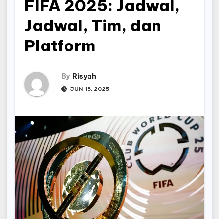
FIFA 2025: Jadwal,
Jadwal, Tim, dan
Platform
By
Risyah
JUN 18, 2025