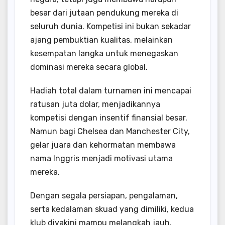
besar dari jutaan pendukung mereka di
seluruh dunia. Kompetisi ini bukan sekadar
ajang pembuktian kualitas, melainkan
kesempatan langka untuk menegaskan
dominasi mereka secara global.
Hadiah total dalam turnamen ini mencapai
ratusan juta dolar, menjadikannya
kompetisi dengan insentif finansial besar.
Namun bagi Chelsea dan Manchester City,
gelar juara dan kehormatan membawa
nama Inggris menjadi motivasi utama
mereka.
Dengan segala persiapan, pengalaman,
serta kedalaman skuad yang dimiliki, kedua
klub diyakini mampu melangkah jauh.