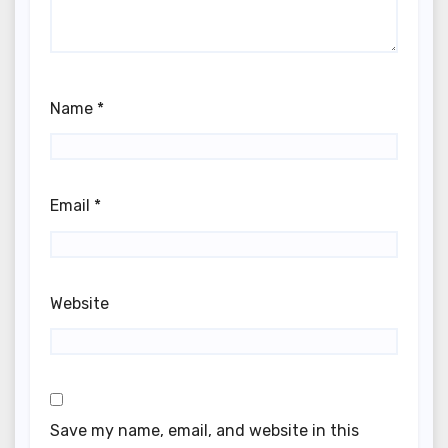
Name
*
Email
*
Website
Save my name, email, and website in this