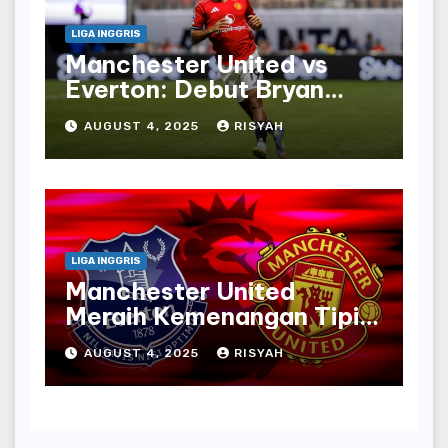
LIGA INGGRIS
Manchester United vs
Everton: Debut Bryan
Mbeumo untuk Red Devils
AUGUST 4, 2025
RISYAH
Menghadapi Toffees
LIGA INGGRIS
Manchester United
Meraih Kemenangan Tipis
atas Everton dengan
AUGUST 4, 2025
RISYAH
Penalti Bruno Fernandes