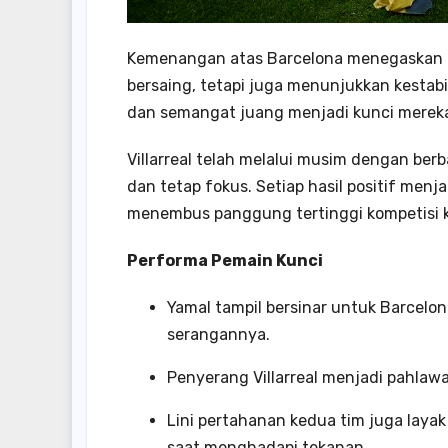
Kemenangan atas Barcelona menegaskan ku
bersaing, tetapi juga menunjukkan kestabi
dan semangat juang menjadi kunci mereka
Villarreal telah melalui musim dengan be
dan tetap fokus. Setiap hasil positif men
menembus panggung tertinggi kompetisi k
Performa Pemain Kunci
Yamal tampil bersinar untuk Barcelona
serangannya.
Penyerang Villarreal menjadi pahlaw
Lini pertahanan kedua tim juga lay
saat menghadapi tekanan.