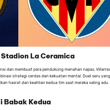
 Stadion La Ceramica
nsi dan membuat para pendukung menahan napas, Villarrea
binasi strategi cerdas dan kekuatan mental. Duel seru yan
tkan hasrat dan keahlian kedua tim saat mereka saling adu
di Babak Kedua