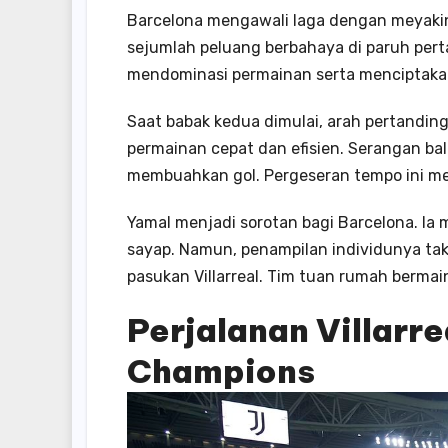
Barcelona mengawali laga dengan meyaki
sejumlah peluang berbahaya di paruh pertam
mendominasi permainan serta menciptakan
Saat babak kedua dimulai, arah pertanding
permainan cepat dan efisien. Serangan b
membuahkan gol. Pergeseran tempo ini men
Yamal menjadi sorotan bagi Barcelona. Ia m
sayap. Namun, penampilan individunya ta
pasukan Villarreal. Tim tuan rumah bermai
Perjalanan Villarre
Champions