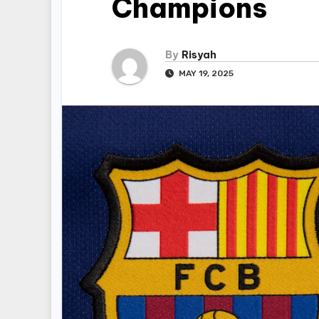
Champions
By
Risyah
MAY 19, 2025