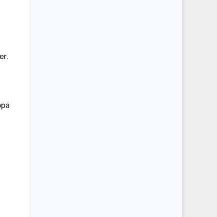
er.
opa