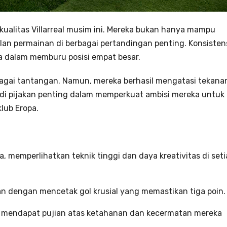
alitas Villarreal musim ini. Mereka bukan hanya mampu
lan permainan di berbagai pertandingan penting. Konsisten
 dalam memburu posisi empat besar.
rbagai tantangan. Namun, mereka berhasil mengatasi tekana
jadi pijakan penting dalam memperkuat ambisi mereka untuk
lub Eropa.
, memperlihatkan teknik tinggi dan daya kreativitas di seti
an dengan mencetak gol krusial yang memastikan tiga poin.
ak mendapat pujian atas ketahanan dan kecermatan mereka