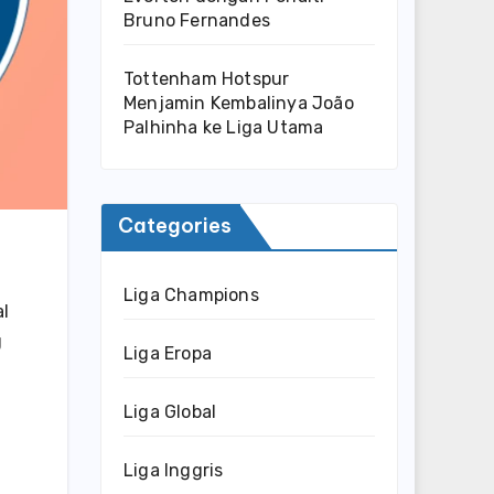
Bruno Fernandes
Tottenham Hotspur
Menjamin Kembalinya João
Palhinha ke Liga Utama
Categories
Liga Champions
l
g
Liga Eropa
Liga Global
Liga Inggris