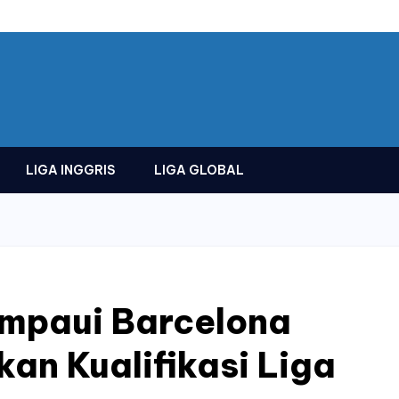
LIGA INGGRIS
LIGA GLOBAL
ampaui Barcelona
an Kualifikasi Liga