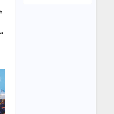
ah
sa