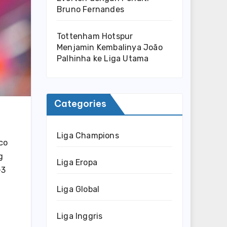
Bruno Fernandes
Tottenham Hotspur
Menjamin Kembalinya João
Palhinha ke Liga Utama
Categories
Liga Champions
co
g
Liga Eropa
-3
Liga Global
Liga Inggris