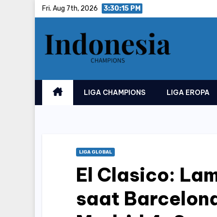
Skip
Fri. Aug 7th, 2026
3:30:16 PM
to
content
LIGA CHAMPIONS
LIGA EROPA
LIGA GLOBAL
El Clasico: La
saat Barcelon