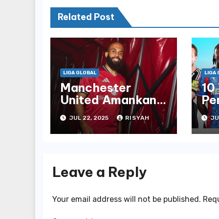
Related Post
LIGA GLOBAL
LIGA
Manchester
10
United Amankan
Pe
Bryan Mbeumo
Le
JUL 22, 2025
RISYAH
JU
Pembelian £71
di 
Juta
Leave a Reply
Your email address will not be published.
Requ