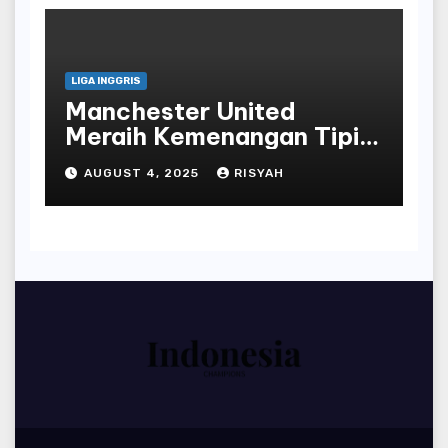
LIGA INGGRIS
Manchester United
Meraih Kemenangan Tipis
atas Everton dengan
AUGUST 4, 2025
RISYAH
Penalti Bruno Fernandes