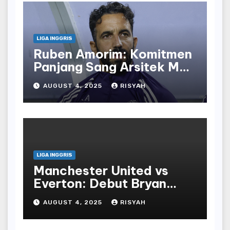
LIGA INGGRIS
Ruben Amorim: Komitmen
Panjang Sang Arsitek Man
United
AUGUST 4, 2025
RISYAH
LIGA INGGRIS
Manchester United vs
Everton: Debut Bryan
Mbeumo untuk Red Devils
AUGUST 4, 2025
RISYAH
Menghadapi Toffees