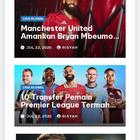
LIGA GLOBAL
Manchester United
Amankan Bryan Mbeumo
Pembelian £71 Juta
JUL 22, 2025
RISYAH
LIGA GLOBAL
10 Transfer Pemain
Premier League Termahal
di Musim Ini
JUL 22, 2025
RISYAH