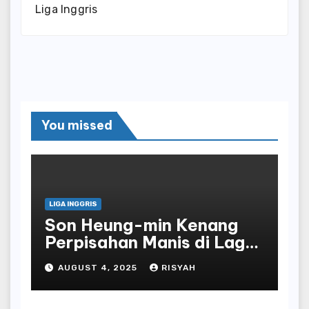
Liga Inggris
You missed
LIGA INGGRIS
Son Heung-min Kenang
Perpisahan Manis di Laga
Terakhir Bersama
AUGUST 4, 2025
RISYAH
Tottenham