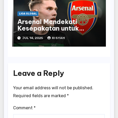
LIGA GLOBAL
Arsenal Mendekati
Kesepakatan untuk
Penyerang Sporting
JUL 14, 2025
RISYAH
Viktor Gyokeres
Leave a Reply
Your email address will not be published.
Required fields are marked
*
Comment
*