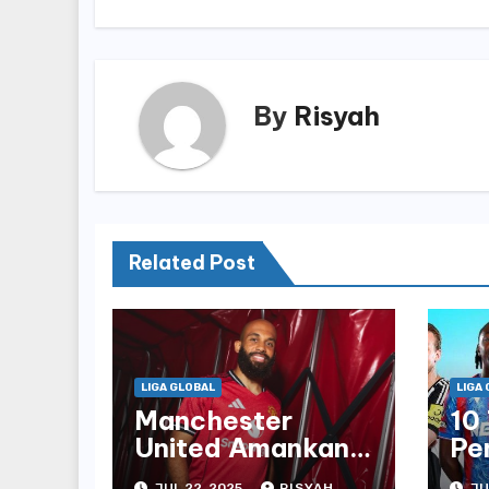
By
Risyah
Related Post
LIGA GLOBAL
LIGA
Manchester
10
United Amankan
Pe
Bryan Mbeumo
Le
JUL 22, 2025
RISYAH
JU