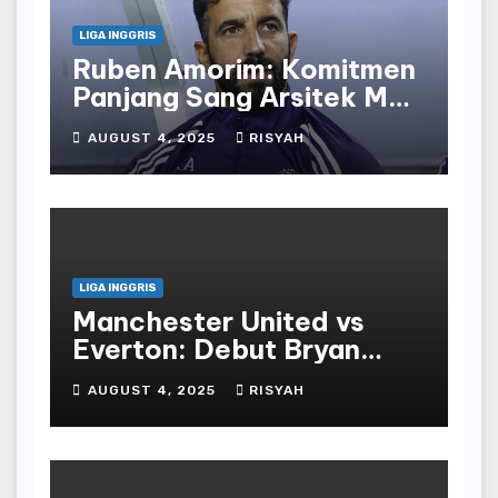
LIGA INGGRIS
Ruben Amorim: Komitmen
Panjang Sang Arsitek Man
United
AUGUST 4, 2025
RISYAH
LIGA INGGRIS
Manchester United vs
Everton: Debut Bryan
Mbeumo untuk Red Devils
AUGUST 4, 2025
RISYAH
Menghadapi Toffees