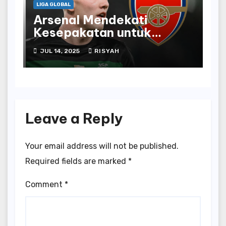
LIGA GLOBAL
Arsenal Mendekati
Kesepakatan untuk
Penyerang Sporting
JUL 14, 2025
RISYAH
Viktor Gyokeres
Leave a Reply
Your email address will not be published.
Required fields are marked
*
Comment
*