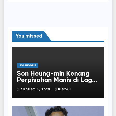
You missed
LIGA INGGRIS
Son Heung-min Kenang
Perpisahan Manis di Laga
Terakhir Bersama
AUGUST 4, 2025
RISYAH
Tottenham