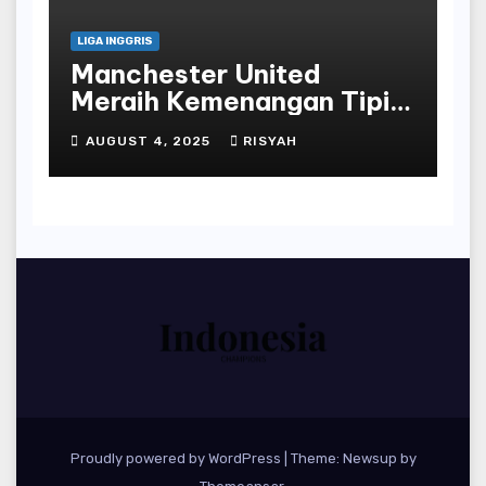
LIGA INGGRIS
Manchester United
Meraih Kemenangan Tipis
atas Everton dengan
AUGUST 4, 2025
RISYAH
Penalti Bruno Fernandes
Proudly powered by WordPress
|
Theme: Newsup by