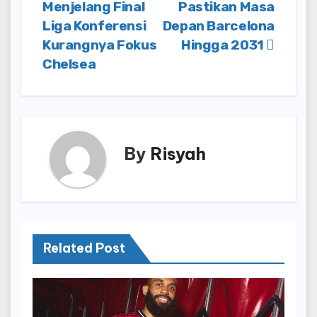
Menjelang Final
Pastikan Masa
navigation
Liga Konferensi
Depan Barcelona
Kurangnya Fokus
Hingga 2031
Chelsea
By
Risyah
Related Post