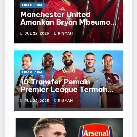
LIGA GLOBAL
Manchester United
Amankan Bryan Mbeumo
Pembelian £71 Juta
JUL 22, 2025
RISYAH
LIGA GLOBAL
10 Transfer Pemain
Premier League Termahal
di Musim Ini
JUL 22, 2025
RISYAH