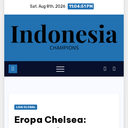
Skip
Sat. Aug 8th, 2026
11:04:52 PM
to
content
LIGA GLOBAL
Eropa Chelsea: