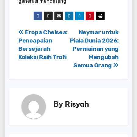
generasi mendatang
Post
Eropa Chelsea:
Neymar untuk
Pencapaian
Piala Dunia 2026:
navigation
Bersejarah
Permainan yang
Koleksi Raih Trofi
Mengubah
Semua Orang
By
Risyah