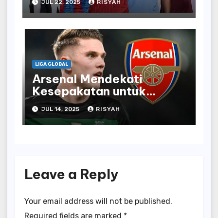
JUL 22, 2025
RISYAH
LIGA GLOBAL
Arsenal Mendekati
Kesepakatan untuk
Penyerang Sporting
JUL 14, 2025
RISYAH
Viktor Gyokeres
Leave a Reply
Your email address will not be published.
Required fields are marked
*