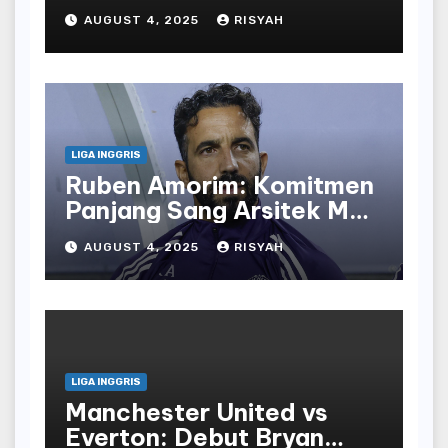
Terakhir Bersama
AUGUST 4, 2025
RISYAH
Tottenham
LIGA INGGRIS
Ruben Amorim: Komitmen
Panjang Sang Arsitek Man
United
AUGUST 4, 2025
RISYAH
LIGA INGGRIS
Manchester United vs
Everton: Debut Bryan